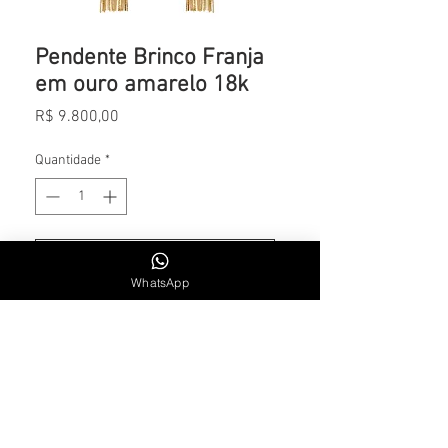
Pendente Brinco Franja
em ouro amarelo 18k
Preço
R$ 9.800,00
Quantidade
*
Adicionar ao carrinho
WhatsApp
CONTATO
Whatsapp: +55 11 984715300
SEG. A SEXTA | 9H30 AS 18H30
Email: lsalemoficial1@gmail.com
INSTITUCIONAL
Sobre a Marca