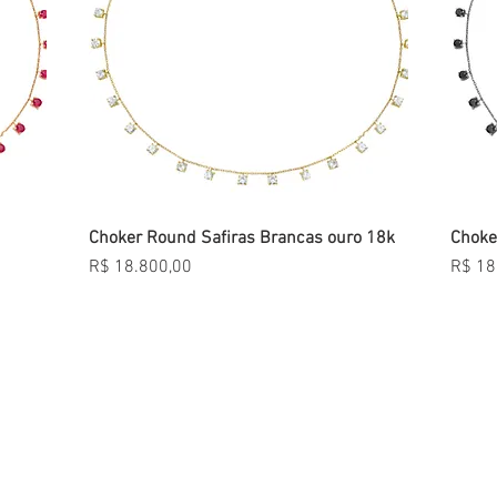
Choker Round Safiras Brancas ouro 18k
Visualização rápida
Choke
Preço
Preço
R$ 18.800,00
R$ 18