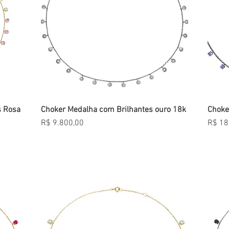
s Rosa
Choker Medalha com Brilhantes ouro 18k
Visualização rápida
Choke
Preço
Preço
R$ 9.800,00
R$ 18