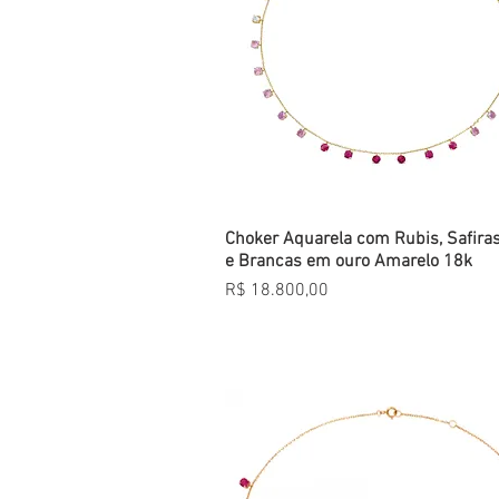
Choker Aquarela com Rubis, Safira
Visualização rápida
e Brancas em ouro Amarelo 18k
Preço
R$ 18.800,00