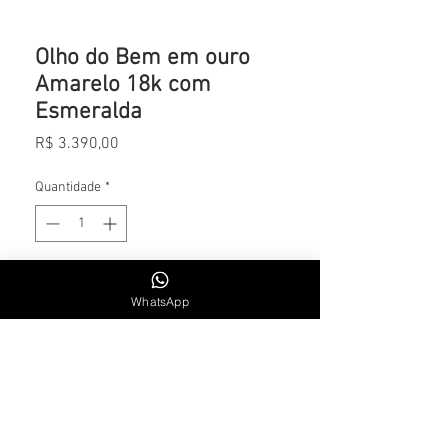
Olho do Bem em ouro
Amarelo 18k com
Esmeralda
Preço
R$ 3.390,00
Quantidade
*
Adicionar ao carrinho
WhatsApp
CONTATO
Whatsapp: +55 11 984715300
SEG. A SEXTA | 9H30 AS 18H30
Email: lsalemoficial1@gmail.com