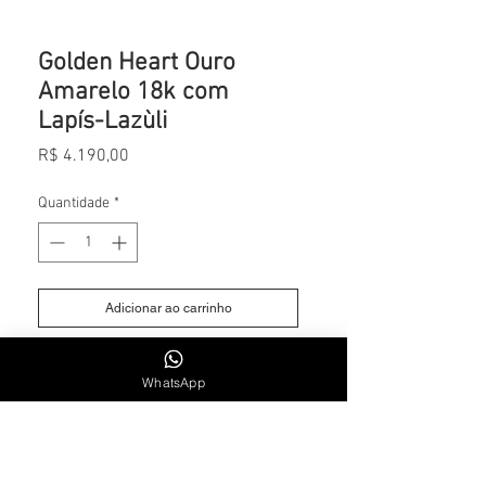
Golden Heart Ouro
Amarelo 18k com
Lapís-Lazùli
Preço
R$ 4.190,00
Quantidade
*
Adicionar ao carrinho
Ouro Amarelo com Lapís-Lazùli e
WhatsApp
corrente Cartier 45cm