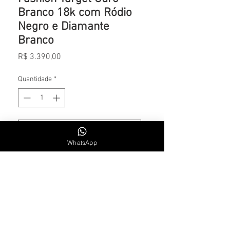
Branco 18k com Ródio
Negro e Diamante
Branco
Preço
R$ 3.390,00
Quantidade
*
Adicionar ao carrinho
WhatsApp
CONTATO
Whatsapp: +55 11 984715300
SEG. A SEXTA | 9H30 AS 18H30
Email: lsalemoficial1@gmail.com
INSTITUCIONAL
Sobre a Marca