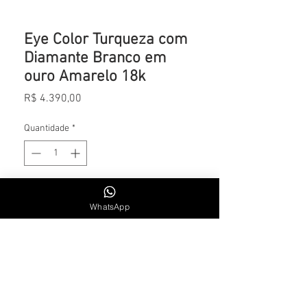
Eye Color Turqueza com
Diamante Branco em
ouro Amarelo 18k
Preço
R$ 4.390,00
Quantidade
*
Adicionar ao carrinho
WhatsApp
CONTATO
Whatsapp: +55 11 984715300
SEG. A SEXTA | 9H30 AS 18H30
Email: lsalemoficial1@gmail.com