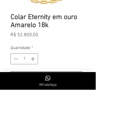
Colar Eternity em ouro
Amarelo 18k
Preço
R$ 52.800,00
Quantidade
*
Adicionar ao carrinho
WhatsApp
CONTATO
Whatsapp: +55 11 984715300
SEG. A SEXTA | 9H30 AS 18H30
Email: lsalemoficial1@gmail.com
INSTITUCIONAL
Sobre a Marca