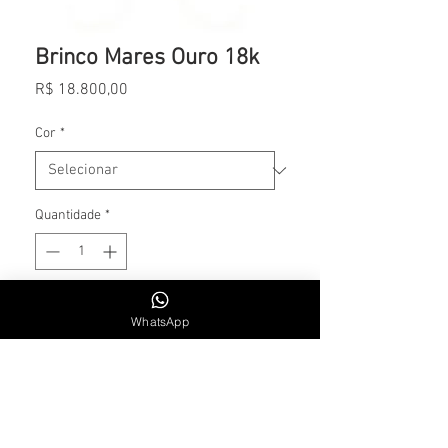
Brinco Mares Ouro 18k
Preço
R$ 18.800,00
Cor
*
Quantidade
*
Adicionar ao carrinho
WhatsApp
CONTATO
Whatsapp: +55 11 984715300
SEG. A SEXTA | 9H30 AS 18H30