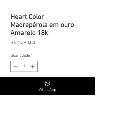
Heart Color
Madrepérola em ouro
Amarelo 18k
Preço
R$ 4.390,00
Quantidade
*
Adicionar ao carrinho
WhatsApp
CONTATO
Whatsapp: +55 11 984715300
SEG. A SEXTA | 9H30 AS 18H30
Email: lsalemoficial1@gmail.com